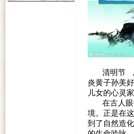
清明节 ，
炎黄子孙美
儿女的心灵
在古人眼中
境。正是在
到了自然造
的生命吟咏