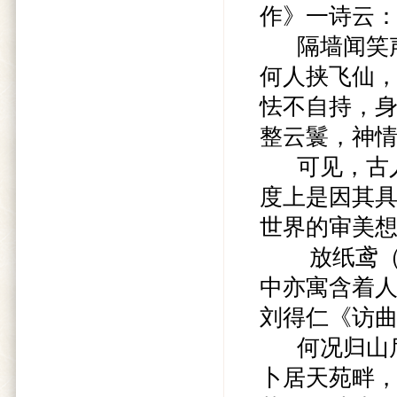
作》一诗云
隔墙闻笑声
何人挟飞仙
怯不自持，
整云鬟，神情自
可见，古人
度上是因其
世界的审美
放纸鸢（风
中亦寓含着
刘得仁《访
何况归山后
卜居天苑畔