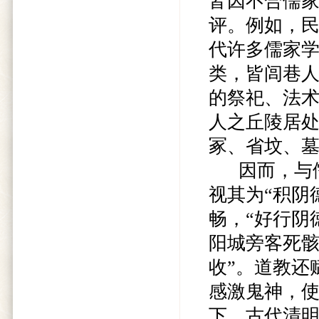
皆因不合儒
评。例如，民
代许多儒家学
类，皆闾巷人
的祭祀、法术
人之丘陵居处
冢、省坟、
因而，与儒
视其为“积阴
畅，“好行阴
阳城旁客死
收”。道教还
感激鬼神，使
下，古代清