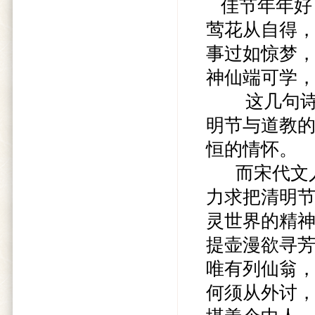
佳节年年好
莺花从自得
事过如惊梦
神仙端可学，
这几句诗，
明节与道教
恒的情怀。
而宋代文人
力求把清明
灵世界的精神
提壶漫欲寻
唯有列仙翁
何须从外讨