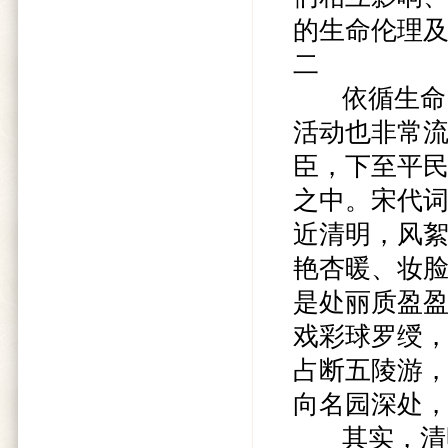
的生命伦理
二
依循生命回
活动也非常
臣，下至平
之中。宋代
近清明，风
艳杏暖、妆
是处丽质盈
戏彩球罗绶
占断五陵游
向名园深处，
其实，清明