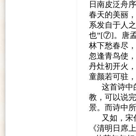
日南皮泛舟
春天的美丽
系发自于人之
也”[⑦]。
林下愁春尽
忽逢青鸟使
丹灶初开火
童颜若可驻，
这首诗中的
教，可以说
景。而诗中
又如，宋代
《清明日席