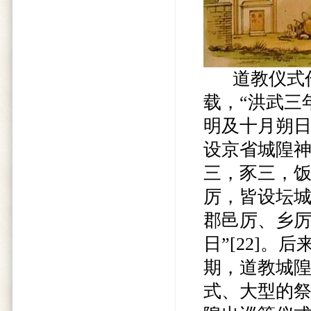
道教仪式作
载，“洪武三
明及十月朔
设京省城隍
三，豕三，
厉，皆设坛
郡邑厉、乡
日”[22]
期，道教城隍
式、大型的祭