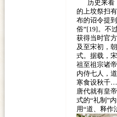
历史来看，
的上坟祭扫
布的诏令提到
俗”[19]
获得当时官方
及至宋初，
式。据载，宋
祖至祖宗诸
内侍七人，
寒食设秋千…
唐代就有皇
式的“礼制”
用“道、释作