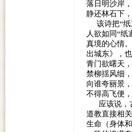
落日明沙岸
静还林石下，
该诗把“纸
人欲如同“纸
真境的心情
出城东》，
青门欲曙天
禁柳揺风细
向谁夸丽景
不得高飞便，
应该说，古
道教直接相
生命（身体