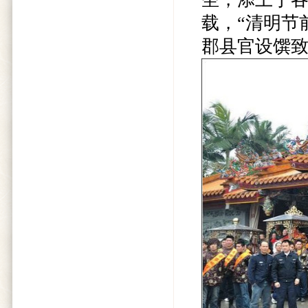
载，“清明节
郡县官设馔致祭