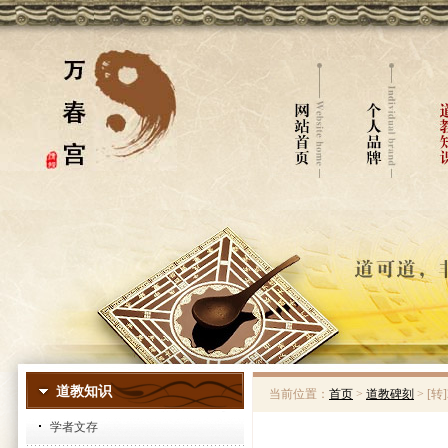
道教知识
当前位置：
首页
>
道教碑刻
> [
学者文存