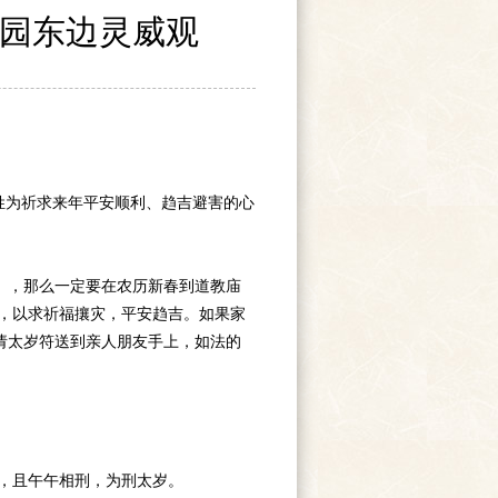
绘园东边灵威观
姓为祈求来年平安顺利、趋吉避害的心
，那么一定要在农历新春到道教庙
带，以求祈福攘灾，平安趋吉。如果家
请太岁符送到亲人朋友手上，如法的
，且午午相刑，为刑太岁。