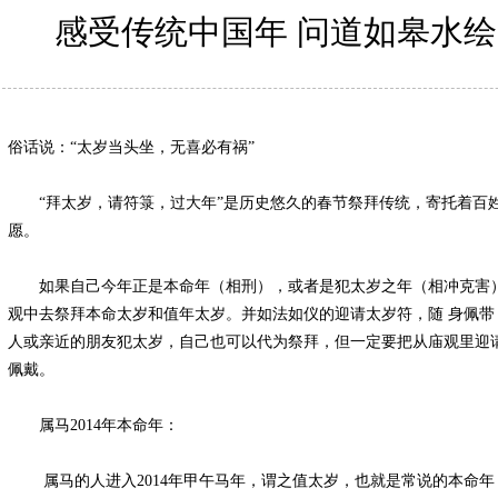
感受传统中国年 问道如皋水
俗话说：“太岁当头坐，无喜必有祸”
“拜太岁，请符箓，过大年”是历史悠久的春节祭拜传统，寄托着百
愿。
如果自己今年正是本命年（相刑），或者是犯太岁之年（相冲克害）
观中去祭拜本命太岁和值年太岁。并如法如仪的迎请太岁符，随 身佩
人或亲近的朋友犯太岁，自己也可以代为祭拜，但一定要把从庙观里迎
佩戴。
属马2014年本命年：
属马的人进入2014年甲午马年，谓之值太岁，也就是常说的本命年