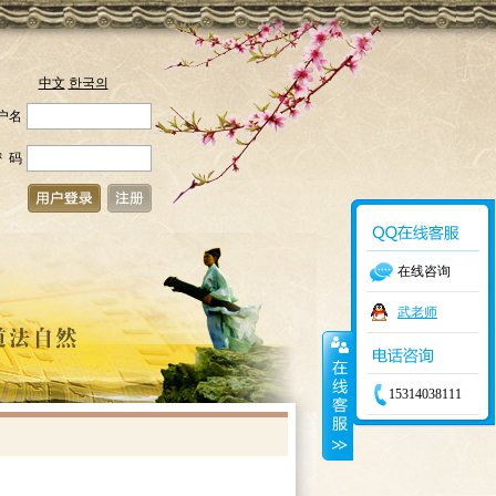
中文
한국의
户名
 码
在线咨询
武老师
15314038111