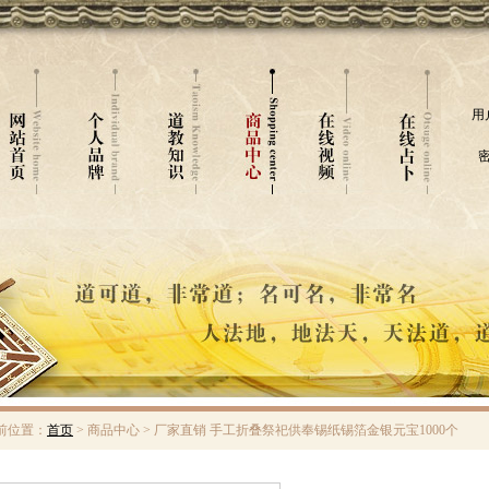
用
密
前位置：
首页
> 商品中心 > 厂家直销 手工折叠祭祀供奉锡纸锡箔金银元宝1000个