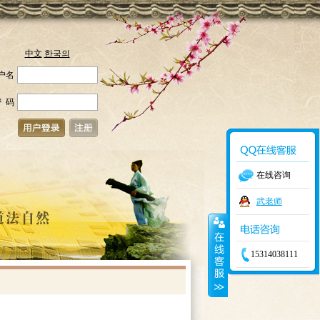
中文
한국의
户名
 码
在线咨询
武老师
15314038111