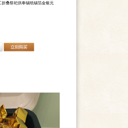
工折叠祭祀供奉锡纸锡箔金银元