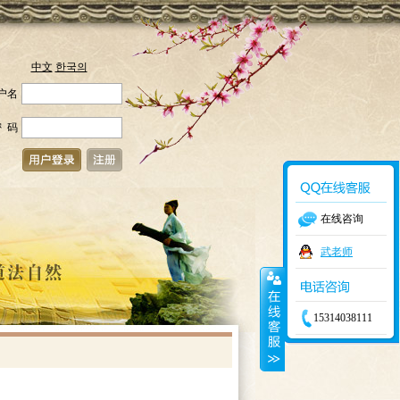
中文
한국의
户名
 码
在线咨询
武老师
15314038111